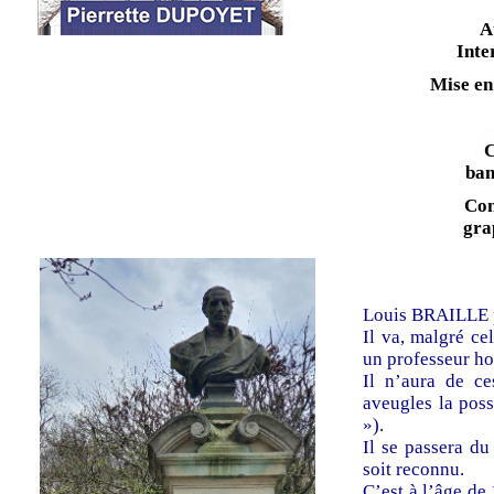
A
Inte
Mise en
C
ban
Con
gra
Louis BRAILLE pe
Il va, malgré ce
un professeur hor
Il n’aura de c
aveugles la possi
»).
Il se passera d
soit reconnu.
C’est à l’âge de