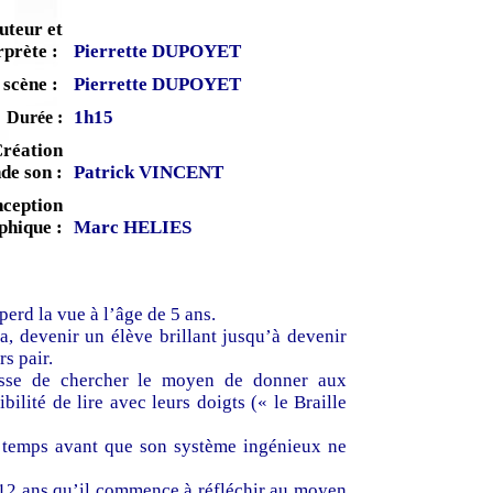
uteur et
rprète :
Pierrette DUPOYET
 scène :
Pierrette DUPOYET
1h15
Durée :
réation
de son :
Patrick VINCENT
ception
phique :
Marc HELIES
rd la vue à l’âge de 5 ans.
la, devenir un élève brillant jusqu’à devenir
s pair.
esse de chercher le moyen de donner aux
bilité de lire avec leurs doigts (« le Braille
u temps avant que son système ingénieux ne
 12 ans qu’il commence à réfléchir au moyen