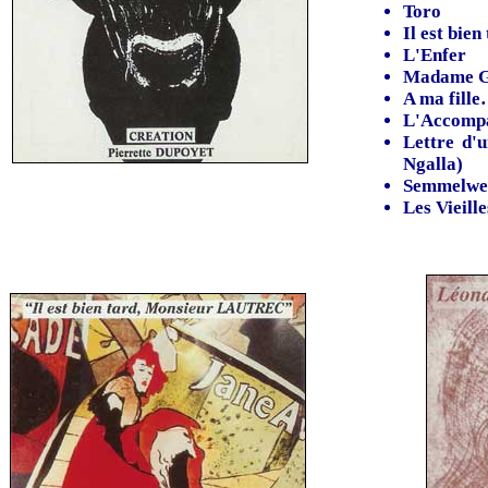
Toro
Il est bie
L'Enfer
Madame Gu
A ma fill
L'Accompa
Lettre d'
Ngalla)
Semmelwei
Les Vieill