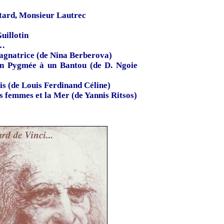
n tard, Monsieur Lautrec
illotin
e…
gnatrice (de Nina Berberova)
un Pygmée à un Bantou (de D. Ngoie
s (de Louis Ferdinand Céline)
es femmes et la Mer (de Yannis Ritsos)