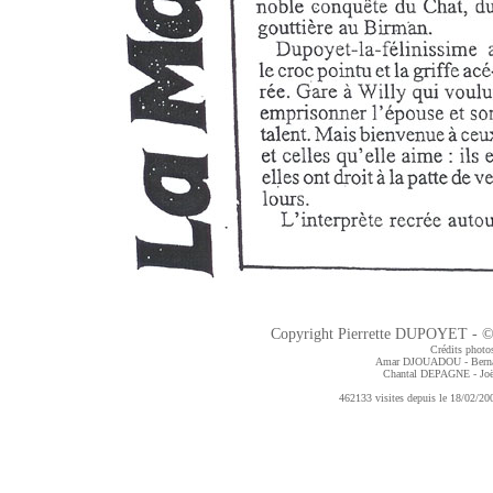
Copyright Pierrette DUPOYET - ©2
Crédits photos
Amar DJOUADOU - Bern
Chantal DEPAGNE
- J
462133 visites depuis le 18/02/200