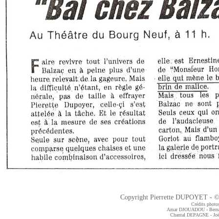
Copyright Pierrette DUPOYET - ©2
Crédits photos
Amar DJOUADOU - Bern
Chantal DEPAGNE
- J