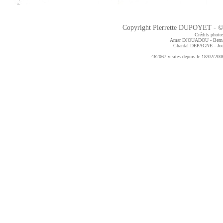
Copyright Pierrette DUPOYET - ©2
Crédits photos
Amar DJOUADOU - Bern
Chantal DEPAGNE
- J
462067 visites depuis le 18/02/2006